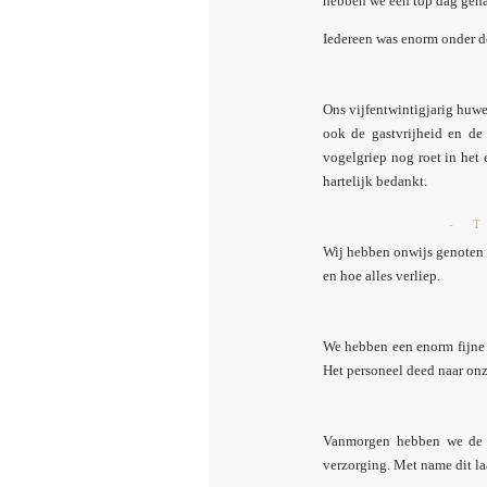
hebben we een top dag gehad
Iedereen was enorm onder de 
Ons vijfentwintigjarig huwe
ook de gastvrijheid en d
vogelgriep nog roet in het
hartelijk bedankt.
- 
Wij hebben onwijs genoten v
en hoe alles verliep.
We hebben een enorm fijne 
Het personeel deed naar on
Vanmorgen hebben we de b
verzorging. Met name dit la