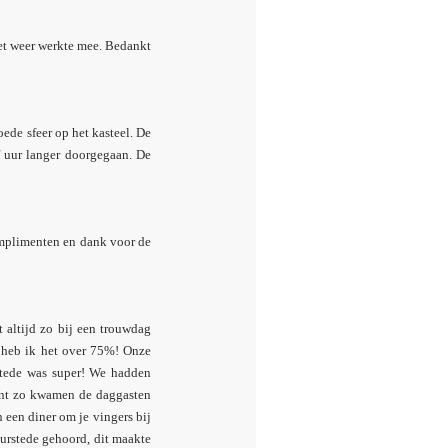
het weer werkte mee. Bedankt
ede sfeer op het kasteel. De
f uur langer doorgegaan. De
omplimenten en dank voor de
 altijd zo bij een trouwdag
n heb ik het over 75%! Onze
stede was super! We hadden
want zo kwamen de daggasten
n een diner om je vingers bij
urstede gehoord, dit maakte