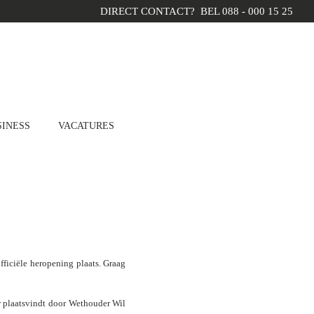
DIRECT CONTACT? BEL 088 - 000 15 25
INESS
VACATURES
officiële heropening plaats.
Graag
 plaatsvindt door Wethouder Wil