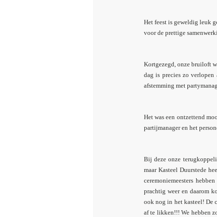
Het feest is geweldig leuk 
voor de prettige samenwerk
Kortgezegd, onze bruiloft w
dag is precies zo verlopen
afstemming met partymanage
Het was een ontzettend moo
partijmanager en het perso
Bij deze onze terugkoppeli
maar Kasteel Duurstede hee
ceremoniemeesters hebben 
prachtig weer en daarom ko
ook nog in het kasteel! De c
af te likken!!! We hebben 