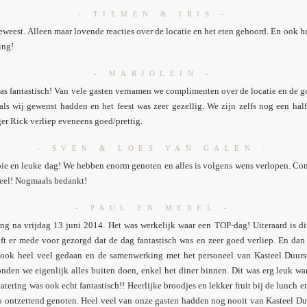
- TIEMEN & IRIS -
geweest. Alleen maar lovende reacties over de locatie en het eten gehoord. En ook 
ing!
- MARJOLEIN -
as fantastisch! Van vele gasten vernamen we complimenten over de locatie en de go
 als wij gewenst hadden en het feest was zeer gezellig. We zijn zelfs nog een hal
r Rick verliep eveneens goed/prettig.
- SVEN & LOES VAN GALEN -
ie en leuke dag! We hebben enorm genoten en alles is volgens wens verlopen. C
neel! Nogmaals bedankt!
- PAUL EN MEREL -
ng na vrijdag 13 juni 2014. Het was werkelijk waar een TOP-dag! Uiteraard is dit
ft er mede voor gezorgd dat de dag fantastisch was en zeer goed verliep. En da
ook heel veel gedaan en de samenwerking met het personeel van Kasteel Duur
nden we eigenlijk alles buiten doen, enkel het diner binnen. Dit was erg leuk 
atering was ook echt fantastisch!! Heerlijke broodjes en lekker fruit bij de lunch e
zo ontzettend genoten. Heel veel van onze gasten hadden nog nooit van Kasteel Du