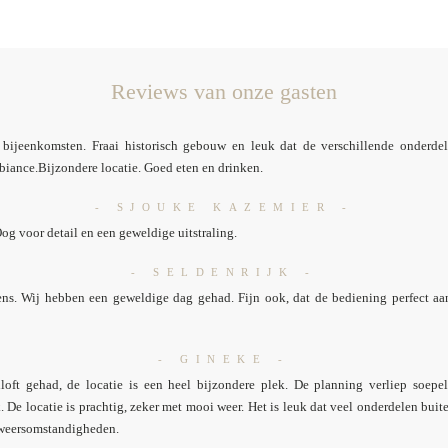
Reviews van onze gasten
 bijeenkomsten. Fraai historisch gebouw en leuk dat de verschillende onderdel
biance.Bijzondere locatie. Goed eten en drinken.
- SJOUKE KAZEMIER -
Oog voor detail en een geweldige uitstraling.
- SELDENRIJK -
ens. Wij hebben een geweldige dag gehad. Fijn ook, dat de bediening perfect aa
- GINEKE -
loft gehad, de locatie is een heel bijzondere plek. De planning verliep soep
k. De locatie is prachtig, zeker met mooi weer. Het is leuk dat veel onderdelen bu
 weersomstandigheden.