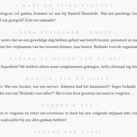
- MARC EN IDSKE KLOONEN -
ingcar, vol gasten, kwamen we aan bij Kasteel Duurstede. Wat een prachtige locat
l top geregeld! Echt een aanrader!
- VERA HEITLAGER - SMEETS -
 weten dat we een geweldige dag hebben gehad wat betreft locatie, personeel en natu
et het verplaatsen van het trouwen binnen, naar buiten. Bedankt voor de organisa
- SANDRA EN DOUWE VAN DE RUIT -
 Superfeest! We hebben alleen maar complimenten gekregen. Jullie allemaal erg be
- MONICA, TIM EN JULEN -
s. Wat een locatie, wat een service. Iedereen had het fantastisch!! Super bedankt 
er was top! Bedankt voor alles!!! Het is een feest geweest om nooit te vergeten….
- SANDRA & RAY -
t te vergeten en zeker om overnieuw te doen bij een volgende mijlpaal mbt ver
zoals jullie bij mij alles gedaan hebben!
- SANDRA VAN LOOIJ -