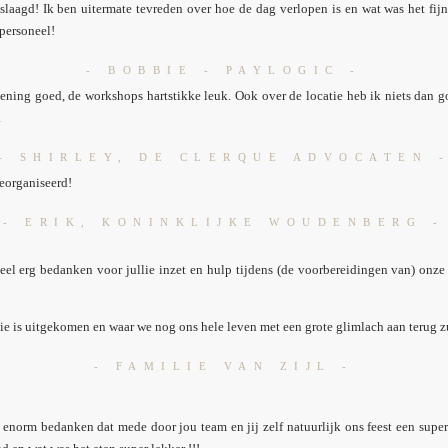
slaagd! Ik ben uitermate tevreden over hoe de dag verlopen is en wat was het fijn 
 personeel!
- BOBBIE - PAYLOGIC -
iening goed, de workshops hartstikke leuk. Ook over de locatie heb ik niets dan
.
- SHIRLEY, DE CLERQUE ADVOCATEN 
georganiseerd!
- ERIK, KONINKLIJKE WOUDENBERG -
heel erg bedanken voor jullie inzet en hulp tijdens (de voorbereidingen van) onze 
ie is uitgekomen en waar we nog ons hele leven met een grote glimlach aan terug 
- FAMILIE VAN ZIJL -
enorm bedanken dat mede door jou team en jij zelf natuurlijk ons feest een super 