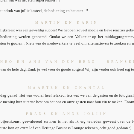
 en wat was het eten super lekker !!!
indruk van jullie kasteel, de bediening en het eten !!!
- MARTIN EN KARIN -
lijksfeest was een geweldig succes! We hebben zoveel mooie en lieve reacties gekre
e bediening werden genoemd. Omdat we een Valkenier op het middagprogramma
 eten te gooien . Niets was de medewerkers te veel om alternatieven te zoeken en 
THEO EN ANS VAN DEN BERG – BRANSE
an de hele dag. Dank je wel voor de goede zorgen! Wij zijn verder ook heel erg te
- MAARTEN EN CHANTAL -
dag gehad! Het was vooral heel relaxed, iets wat we van de gasten en de fotograa
ze mening hun uiterste best om het ons en onze gasten naar hun zin te maken. Enor
- FRANS EN ANNE JOLIJN -
ijeenkomst geevalueerd en men is net als ik erg tevreden geweest over de lo
atste kon op extra lof van Heritage Business Lounge rekenen, echt goed gedaan :)