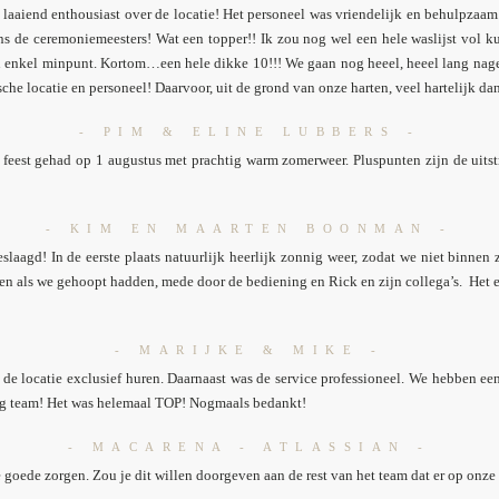
s laaiend enthousiast over de locatie! Het personeel was vriendelijk en behulpzaa
 de ceremoniemeesters! Wat een topper!! Ik zou nog wel een hele waslijst vol ku
n enkel minpunt. Kortom…een hele dikke 10!!! We gaan nog heeel, heeel lang nage
sche locatie en personeel! Daarvoor, uit de grond van onze harten, veel hartelijk da
- PIM & ELINE LUBBERS -
feest gehad op 1 augustus met prachtig warm zomerweer. Pluspunten zijn de uitstr
- KIM EN MAARTEN BOONMAN -
laagd! In de eerste plaats natuurlijk heerlijk zonnig weer, zodat we niet binnen 
en als we gehoopt hadden, mede door de bediening en Rick en zijn collega’s. Het 
- MARIJKE & MIKE -
t de locatie exclusief huren. Daarnaast was de service professioneel. We hebben ee
tig team! Het was helemaal TOP! Nogmaals bedankt!
- MACARENA - ATLASSIAN -
goede zorgen. Zou je dit willen doorgeven aan de rest van het team dat er op onze 